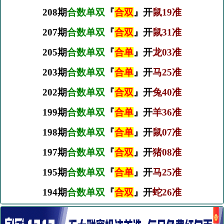
208期
合数单双
『
合双
』开
鼠19准
207期
合数单双
『
合双
』开
鼠31准
205期
合数单双
『
合单
』开
龙03准
203期
合数单双
『
合单
』开
马25准
202期
合数单双
『
合双
』开
兔40准
199期
合数单双
『
合单
』开
羊36准
198期
合数单双
『
合单
』开
鼠07准
197期
合数单双
『
合双
』开
猪08准
195期
合数单双
『
合单
』开
马25准
194期
合数单双
『
合双
』开
蛇26准