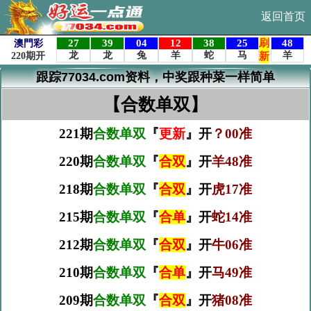
返回首页
跟踪77034.com资料，中奖跟种菜一样简单
【合数单双】
221期
合数单双
『
更新
』开
？00准
220期
合数单双
『
合双
』开
羊48准
218期
合数单双
『
合双
』开
虎17准
215期
合数单双
『
合单
』开
蛇14准
212期
合数单双
『
合双
』开
牛06准
210期
合数单双
『
合单
』开
马49准
209期
合数单双
『
合双
』开
猪08准