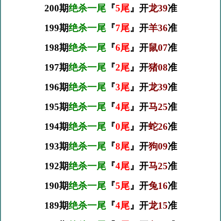
200期
绝杀一尾
『
5尾
』开
龙39
准
199期
绝杀一尾
『
7尾
』开
羊36
准
198期
绝杀一尾
『
6尾
』开
鼠07
准
197期
绝杀一尾
『
2尾
』开
猪08
准
196期
绝杀一尾
『
3尾
』开
龙39
准
195期
绝杀一尾
『
4尾
』开
马25
准
194期
绝杀一尾
『
0尾
』开
蛇26
准
193期
绝杀一尾
『
8尾
』开
狗09
准
192期
绝杀一尾
『
4尾
』开
马25
准
190期
绝杀一尾
『
5尾
』开
兔16
准
189期
绝杀一尾
『
4尾
』开
龙15
准