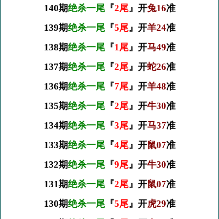
140期
绝杀一尾
『
2尾
』开
兔16
准
139期
绝杀一尾
『
5尾
』开
羊24
准
138期
绝杀一尾
『
1尾
』开
马49
准
137期
绝杀一尾
『
2尾
』开
蛇26
准
136期
绝杀一尾
『
7尾
』开
羊48
准
135期
绝杀一尾
『
2尾
』开
牛30
准
134期
绝杀一尾
『
3尾
』开
马37
准
133期
绝杀一尾
『
4尾
』开
鼠07
准
132期
绝杀一尾
『
9尾
』开
牛30
准
131期
绝杀一尾
『
2尾
』开
鼠07
准
130期
绝杀一尾
『
5尾
』开
虎29
准