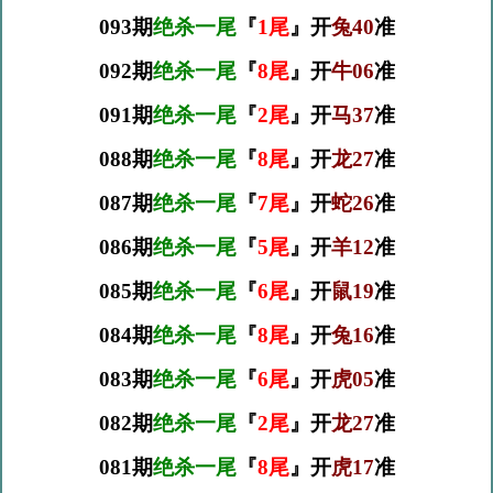
093期
绝杀一尾
『
1尾
』开
兔40
准
092期
绝杀一尾
『
8尾
』开
牛06
准
091期
绝杀一尾
『
2尾
』开
马37
准
088期
绝杀一尾
『
8尾
』开
龙27
准
087期
绝杀一尾
『
7尾
』开
蛇26
准
086期
绝杀一尾
『
5尾
』开
羊12
准
085期
绝杀一尾
『
6尾
』开
鼠19
准
084期
绝杀一尾
『
8尾
』开
兔16
准
083期
绝杀一尾
『
6尾
』开
虎05
准
082期
绝杀一尾
『
2尾
』开
龙27
准
081期
绝杀一尾
『
8尾
』开
虎17
准