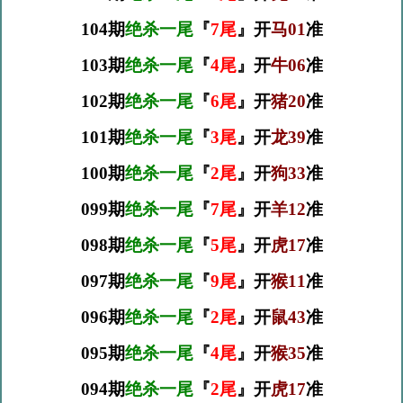
104期
绝杀一尾
『
7尾
』开
马01
准
103期
绝杀一尾
『
4尾
』开
牛06
准
102期
绝杀一尾
『
6尾
』开
猪20
准
101期
绝杀一尾
『
3尾
』开
龙39
准
100期
绝杀一尾
『
2尾
』开
狗33
准
099期
绝杀一尾
『
7尾
』开
羊12
准
098期
绝杀一尾
『
5尾
』开
虎17
准
097期
绝杀一尾
『
9尾
』开
猴11
准
096期
绝杀一尾
『
2尾
』开
鼠43
准
095期
绝杀一尾
『
4尾
』开
猴35
准
094期
绝杀一尾
『
2尾
』开
虎17
准